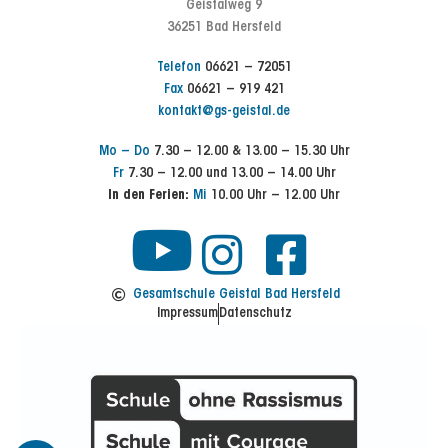
Geistalweg 9
36251 Bad Hersfeld
Telefon
06621 – 72051
Fax
06621 – 919 421
kontakt@gs-geistal.de
Mo – Do
7.30 – 12.00 & 13.00 – 15.30 Uhr
Fr
7.30 – 12.00 und 13.00 – 14.00 Uhr
In den Ferien:
Mi
10.00 Uhr – 12.00 Uhr
Y
I
F
n
a
o
Gesamtschule Geistal Bad Hersfeld
Impressum
Datenschutz
s
c
u
t
e
t
a
b