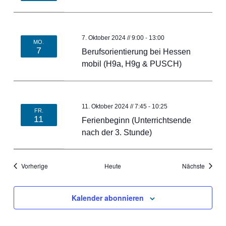
eit
-
7. Oktober 2024 // 9:00
13:00
MO.
7
Berufsorientierung bei Hessen
odus
mobil (H9a, H9g & PUSCH)
-
11. Oktober 2024 // 7:45
10:25
FR.
11
Ferienbeginn (Unterrichtsende
nach der 3. Stunde)
dus
Veranstaltungen
Veranst
Vorherige
Heute
Nächste
Kalender abonnieren