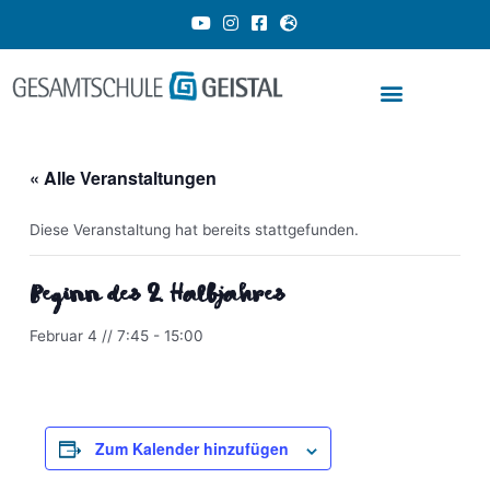
Zum
Y
I
F
G
o
n
a
l
Inhalt
u
s
c
o
springen
t
t
e
b
u
a
b
e
b
g
o
-
e
r
o
e
a
k
u
m
-
r
« Alle Veranstaltungen
s
o
q
p
u
e
a
Diese Veranstaltung hat bereits stattgefunden.
r
e
Beginn des 2. Halbjahres
Februar 4 // 7:45
-
15:00
dus
Zum Kalender hinzufügen