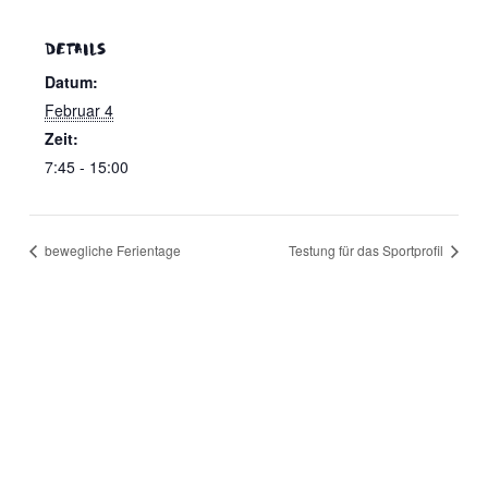
eit
DETAILS
Datum:
Februar 4
odus
Zeit:
7:45 - 15:00
bewegliche Ferientage
Testung für das Sportprofil
dus