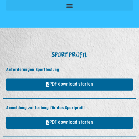
rheit
Modus
SPORTPROFIL
Anforderungen Sporttestung
PDF download starten
odus
Anmeldung zur Testung für das Sportprofil
PDF download starten