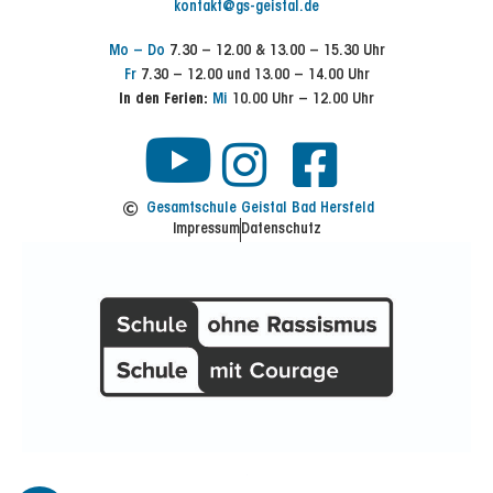
kontakt@gs-geistal.de
Mo – Do
7.30 – 12.00 & 13.00 – 15.30 Uhr
Fr
7.30 – 12.00 und 13.00 – 14.00 Uhr
In den Ferien:
Mi
10.00 Uhr – 12.00 Uhr
Y
I
F
n
a
o
Gesamtschule Geistal Bad Hersfeld
Impressum
Datenschutz
s
c
u
t
e
t
a
b
u
g
o
b
r
o