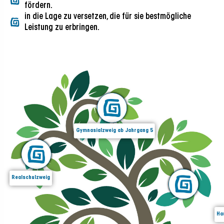
fördern.
in die Lage zu versetzen, die für sie bestmögliche
Leistung zu erbringen.
Gymnasialzweig ab Jahrgang 5
Realschulzweig
Ha