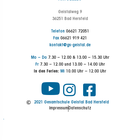
Geistalweg 9
36251 Bad Hersfeld
Telefon
06621 72051
Fax
06621 919 421
kontakt@gs-geistal.de
Mo – Do
7.30 – 12.00 & 13.00 – 15.30 Uhr
Fr
7.30 – 12.00 und 13.00 – 14.00 Uhr
In den Ferien:
Mi
10.00 Uhr – 12.00 Uhr
Y
I
F
n
a
o
2021 Gesamtschule Geistal Bad Hersfeld
Impressum
Datenschutz
s
c
u
.
t
e
t