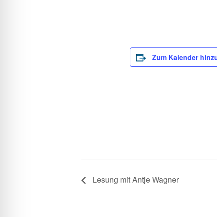
l für Anfallsicherheit
-freundlicher Modus
Zum Kalender hinz
dheitsmodus
psie-sicherer Modus
Lesung mit Antje Wagner