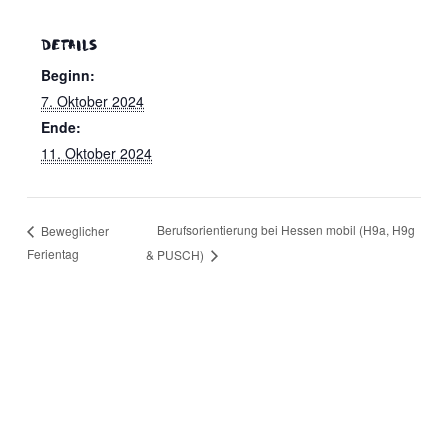
eit
DETAILS
Beginn:
7. Oktober 2024
odus
Ende:
11. Oktober 2024
Berufsorientierung bei Hessen mobil (H9a, H9g
Beweglicher
Ferientag
& PUSCH)
dus