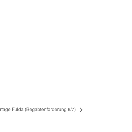
o
q
p
e
u
a
r
e
tage Fulda (Begabtenförderung 6/7)