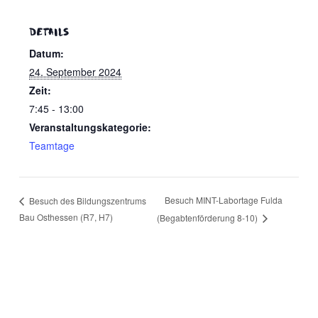
eit
DETAILS
Datum:
24. September 2024
odus
Zeit:
7:45 - 13:00
Veranstaltungskategorie:
Teamtage
dus
Besuch MINT-Labortage Fulda
Besuch des Bildungszentrums
Bau Osthessen (R7, H7)
(Begabtenförderung 8-10)