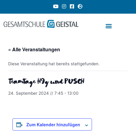
Zum
Y
I
F
G
o
n
a
l
Inhalt
u
s
c
o
springen
t
t
e
b
u
a
b
e
b
g
o
-
e
r
o
e
a
k
u
m
-
r
« Alle Veranstaltungen
s
o
q
p
u
e
a
Diese Veranstaltung hat bereits stattgefunden.
r
e
Teamtage H9g und PUSCH
24. September 2024 // 7:45
-
13:00
dus
Zum Kalender hinzufügen