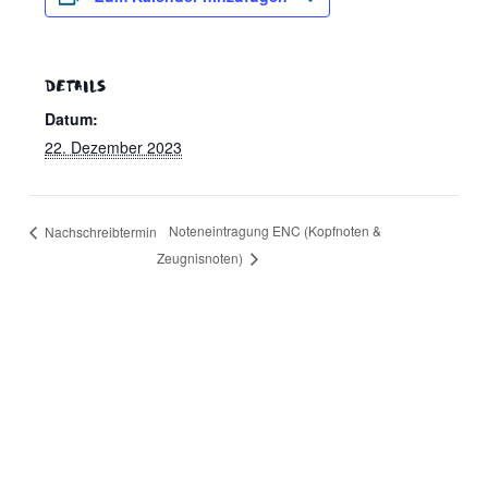
eit
DETAILS
Datum:
odus
22. Dezember 2023
Noteneintragung ENC (Kopfnoten &
Nachschreibtermin
Zeugnisnoten)
dus