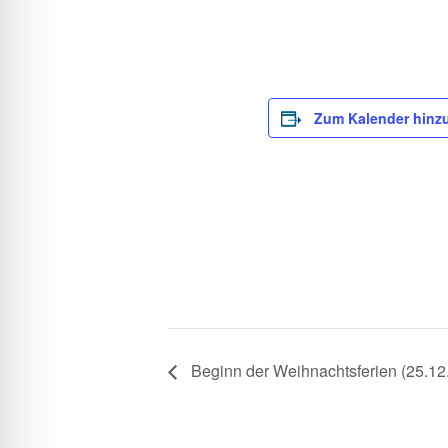
l für Anfallsicherheit
-freundlicher Modus
Zum Kalender hinz
dheitsmodus
psie-sicherer Modus
Beginn der Weihnachtsferien (25.12