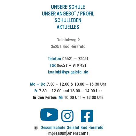
UNSERE SCHULE
UNSER ANGEBOT / PROFIL
SCHULLEBEN
AKTUELLES
Geistalweg 9
36251 Bad Hersfeld
Telefon
06621 – 72051
Fax
06621 – 919 421
kontakt@gs-geistal.de
Mo – Do
7.30 – 12.00 & 13.00 – 15.30 Uhr
Fr
7.30 – 12.00 und 13.00 – 14.00 Uhr
In den Ferien:
Mi
10.00 Uhr – 12.00 Uhr
Y
I
F
n
a
o
Gesamtschule Geistal Bad Hersfeld
Impressum
Datenschutz