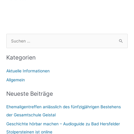
S
u
Kategorien
c
h
Aktuelle Informationen
e
Allgemein
n
n
Neueste Beiträge
a
Ehemaligentreffen anlässlich des fünfzigjährigen Bestehens
c
der Gesamtschule Geistal
h
:
Geschichte hörbar machen – Audioguide zu Bad Hersfelder
Stolpersteinen ist online