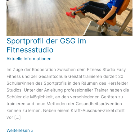
eit
odus
Sportprofil der GSG im
Sportprofil
der
Fitnessstudio
GSG
Aktuelle Informationen
im
Fitnessstudio
Im Zuge der Kooperation zwischen dem Fitness Studio Easy
Fitness und der Gesamtschule Geistal trainieren derzeit 20
Schüler/innen des Sportprofils in den Räumen des Hersfelder
dus
Studios. Unter der Anleitung professioneller Trainer haben die
Schüler die Möglichkeit, an den verschiedenen Geräten zu
trainieren und neue Methoden der Gesundheitsprävention
kennen zu lernen. Neben einem Kraft-Ausdauer-Zirkel stellt
vor […]
Weiterlesen »