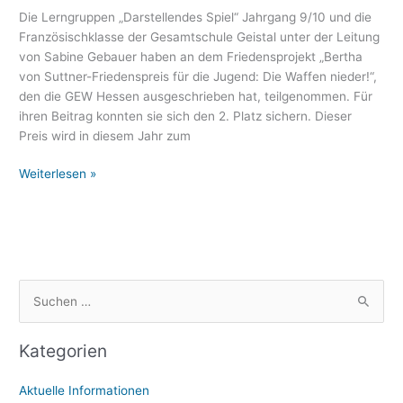
Frieden
Die Lerngruppen „Darstellendes Spiel“ Jahrgang 9/10 und die
Zweitplatzierung
Französischklasse der Gesamtschule Geistal unter der Leitung
beim
von Sabine Gebauer haben an dem Friedensprojekt „Bertha
„Bertha
von Suttner-Friedenspreis für die Jugend: Die Waffen nieder!“,
von
den die GEW Hessen ausgeschrieben hat, teilgenommen. Für
Suttner-
ihren Beitrag konnten sie sich den 2. Platz sichern. Dieser
Friedenspreis
Preis wird in diesem Jahr zum
für
Weiterlesen »
die
Jugend
S
u
Kategorien
c
h
Aktuelle Informationen
e