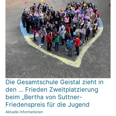
Die Gesamtschule Geistal zieht in
Die
Gesamtschule
den … Frieden Zweitplatzierung
Geistal
beim „Bertha von Suttner-
zieht
Friedenspreis für die Jugend
in
den
Aktuelle Informationen
…