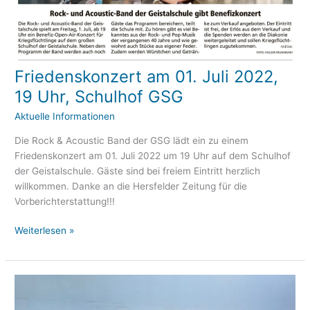
eit
Friedenskonzert am 01. Juli 2022,
Friedenskonzert
odus
am
19 Uhr, Schulhof GSG
01.
Aktuelle Informationen
Juli
2022,
Die Rock & Acoustic Band der GSG lädt ein zu einem
19
Friedenskonzert am 01. Juli 2022 um 19 Uhr auf dem Schulhof
Uhr,
der Geistalschule. Gäste sind bei freiem Eintritt herzlich
Schulhof
willkommen. Danke an die Hersfelder Zeitung für die
dus
GSG
Vorberichterstattung!!!
Weiterlesen »