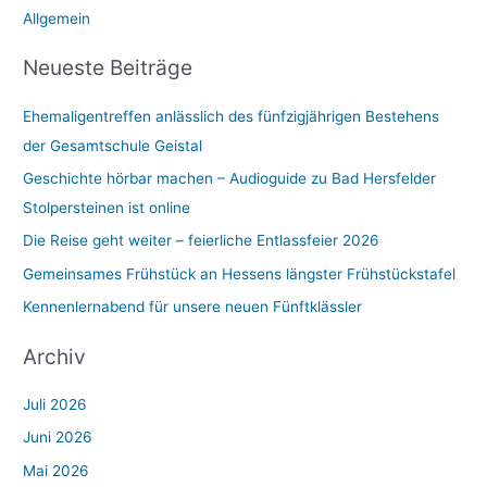
Allgemein
n
n
Neueste Beiträge
a
Ehemaligentreffen anlässlich des fünfzigjährigen Bestehens
c
der Gesamtschule Geistal
h
:
Geschichte hörbar machen – Audioguide zu Bad Hersfelder
Stolpersteinen ist online
Die Reise geht weiter – feierliche Entlassfeier 2026
Gemeinsames Frühstück an Hessens längster Frühstückstafel
Kennenlernabend für unsere neuen Fünftklässler
Archiv
Juli 2026
Juni 2026
Mai 2026