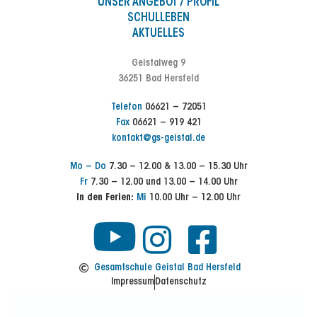
UNSER ANGEBOT / PROFIL
SCHULLEBEN
AKTUELLES
Geistalweg 9
36251 Bad Hersfeld
Telefon
06621 – 72051
Fax
06621 – 919 421
kontakt@gs-geistal.de
Mo – Do
7.30 – 12.00 & 13.00 – 15.30 Uhr
Fr
7.30 – 12.00 und 13.00 – 14.00 Uhr
In den Ferien:
Mi
10.00 Uhr – 12.00 Uhr
Y
I
F
n
a
o
Gesamtschule Geistal Bad Hersfeld
Impressum
Datenschutz
s
c
u