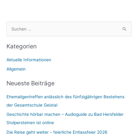
S
u
Kategorien
c
h
Aktuelle Informationen
e
Allgemein
n
n
Neueste Beiträge
a
Ehemaligentreffen anlässlich des fünfzigjährigen Bestehens
c
der Gesamtschule Geistal
h
:
Geschichte hörbar machen – Audioguide zu Bad Hersfelder
Stolpersteinen ist online
Die Reise geht weiter – feierliche Entlassfeier 2026