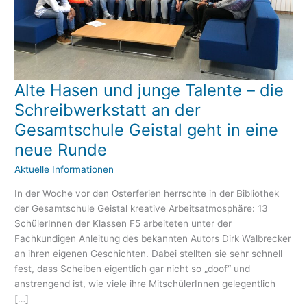
eit
odus
Alte Hasen und junge Talente – die
Alte
Hasen
Schreibwerkstatt an der
und
Gesamtschule Geistal geht in eine
junge
neue Runde
Talente
–
Aktuelle Informationen
die
dus
Schreibwerkstatt
In der Woche vor den Osterferien herrschte in der Bibliothek
an
der Gesamtschule Geistal kreative Arbeitsatmosphäre: 13
der
SchülerInnen der Klassen F5 arbeiteten unter der
Gesamtschule
Fachkundigen Anleitung des bekannten Autors Dirk Walbrecker
Geistal
an ihren eigenen Geschichten. Dabei stellten sie sehr schnell
geht
fest, dass Scheiben eigentlich gar nicht so „doof“ und
in
anstrengend ist, wie viele ihre MitschülerInnen gelegentlich
eine
[…]