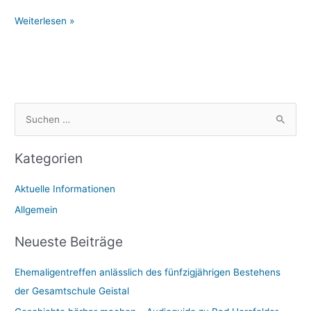
neue
Weiterlesen »
Runde
S
u
Kategorien
c
h
Aktuelle Informationen
e
Allgemein
n
n
Neueste Beiträge
a
Ehemaligentreffen anlässlich des fünfzigjährigen Bestehens
c
der Gesamtschule Geistal
h
: