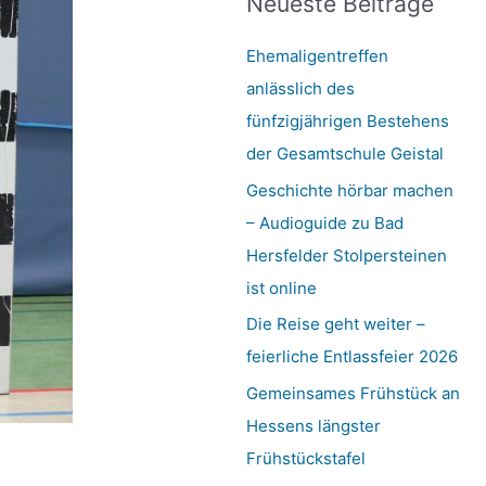
o
Neueste Beiträge
c
q
p
h
Ehemaligentreffen
e
u
:
anlässlich des
fünfzigjährigen Bestehens
a
der Gesamtschule Geistal
r
Geschichte hörbar machen
– Audioguide zu Bad
e
Hersfelder Stolpersteinen
ist online
Die Reise geht weiter –
feierliche Entlassfeier 2026
Gemeinsames Frühstück an
Hessens längster
Frühstückstafel