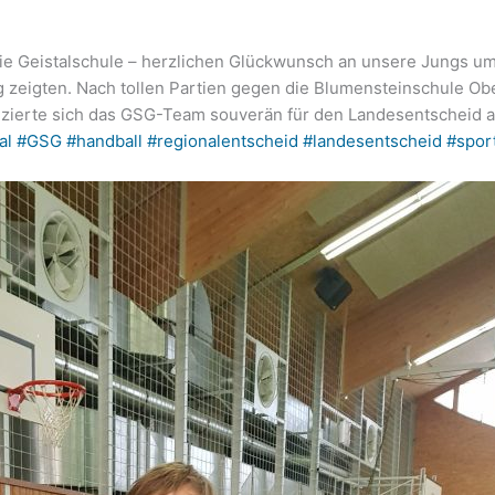
 die Geistalschule – herzlichen Glückwunsch an unsere Jungs um
ung zeigten. Nach tollen Partien gegen die Blumensteinschule Ob
fizierte sich das GSG-Team souverän für den Landesentscheid 
al
#GSG
#handball
#regionalentscheid
#landesentscheid
#sport