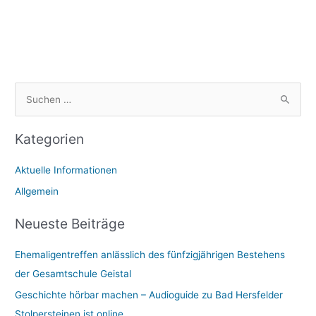
S
u
Kategorien
c
h
Aktuelle Informationen
e
Allgemein
n
n
Neueste Beiträge
a
Ehemaligentreffen anlässlich des fünfzigjährigen Bestehens
c
der Gesamtschule Geistal
h
:
Geschichte hörbar machen – Audioguide zu Bad Hersfelder
Stolpersteinen ist online