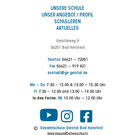
UNSERE SCHULE
UNSER ANGEBOT / PROFIL
SCHULLEBEN
AKTUELLES
Geistalweg 9
36251 Bad Hersfeld
Telefon
06621 – 72051
Fax
06621 – 919 421
kontakt@gs-geistal.de
Mo – Do
7.30 – 12.00 & 13.00 – 15.30 Uhr
Fr
7.30 – 12.00 und 13.00 – 14.00 Uhr
In den Ferien:
Mi
10.00 Uhr – 12.00 Uhr
Y
I
F
n
a
o
Gesamtschule Geistal Bad Hersfeld
Impressum
Datenschutz