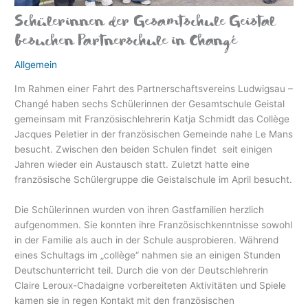
Schülerinnen der Gesamtschule Geistal
eit
besuchen Partnerschule in Changé
Allgemein
odus
Im Rahmen einer Fahrt des Partnerschaftsvereins Ludwigsau –
Changé haben sechs Schülerinnen der Gesamtschule Geistal
gemeinsam mit Französischlehrerin Katja Schmidt das Collège
Jacques Peletier in der französischen Gemeinde nahe Le Mans
besucht. Zwischen den beiden Schulen findet seit einigen
Jahren wieder ein Austausch statt. Zuletzt hatte eine
französische Schülergruppe die Geistalschule im April besucht.
dus
Die Schülerinnen wurden von ihren Gastfamilien herzlich
aufgenommen. Sie konnten ihre Französischkenntnisse sowohl
in der Familie als auch in der Schule ausprobieren. Während
eines Schultags im „collège“ nahmen sie an einigen Stunden
Deutschunterricht teil. Durch die von der Deutschlehrerin
Claire Leroux-Chadaigne vorbereiteten Aktivitäten und Spiele
kamen sie in regen Kontakt mit den französischen