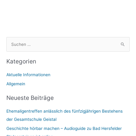
S
u
Kategorien
c
h
Aktuelle Informationen
e
Allgemein
n
n
Neueste Beiträge
a
Ehemaligentreffen anlässlich des fünfzigjährigen Bestehens
c
der Gesamtschule Geistal
h
:
Geschichte hörbar machen – Audioguide zu Bad Hersfelder