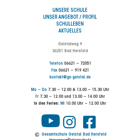
UNSERE SCHULE
UNSER ANGEBOT / PROFIL
SCHULLEBEN
AKTUELLES
Geistalweg 9
36251 Bad Hersfeld
Telefon
06621 – 72051
Fax
06621 – 919 421
kontakt@gs-geistal.de
Mo – Do
7.30 – 12.00 & 13.00 – 15.30 Uhr
Fr
7.30 – 12.00 und 13.00 – 14.00 Uhr
In den Ferien:
Mi
10.00 Uhr – 12.00 Uhr
Y
I
F
n
a
o
Gesamtschule Geistal Bad Hersfeld