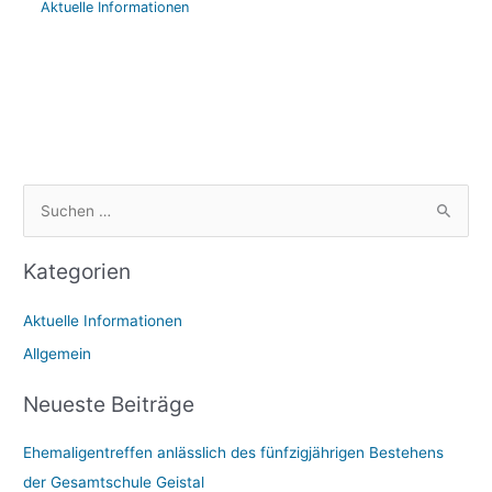
Aktuelle Informationen
S
u
Kategorien
c
h
Aktuelle Informationen
e
Allgemein
n
n
Neueste Beiträge
a
Ehemaligentreffen anlässlich des fünfzigjährigen Bestehens
c
der Gesamtschule Geistal
h